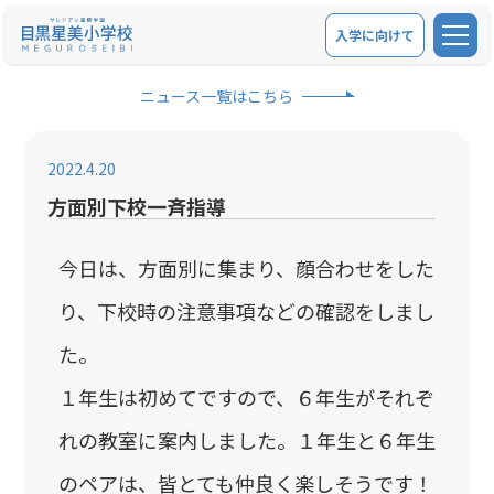
入学に向けて
学校紹介
ニュース一覧はこちら
教育内容
2022.4.20
学校生活
方面別下校一斉指導
お問い合せ
今日は、方面別に集まり、顔合わせをした
り、下校時の注意事項などの確認をしまし
アクセス
た。
入学に向けて
１年生は初めてですので、６年生がそれぞ
在校生保護者の方
れの教室に案内しました。１年生と６年生
関連リンク
のペアは、皆とても仲良く楽しそうです！